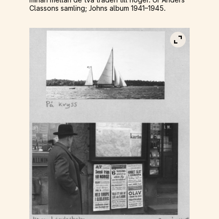
Classons samling; Johns album 1941–1945.
Visa bild i