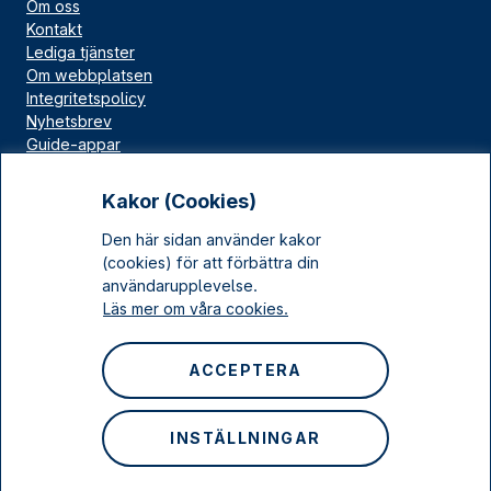
Om oss
Kontakt
Lediga tjänster
Om webbplatsen
Integritetspolicy
Nyhetsbrev
Guide-appar
Bloggar
Press
Kakor (Cookies)
Länskällan
Den här sidan använder kakor
Kulturarv Stockholm
(cookies) för att förbättra din
Sociala medier
användarupplevelse.
Läs mer om våra cookies.
Facebook
Instagram
ACCEPTERA
LinkedIn
YouTube
INSTÄLLNINGAR