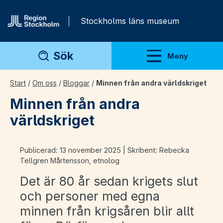
Gå direkt till innehåll
Stockholms läns museum
Sök
Meny
Visa meny
Start
/
Om oss
/
Bloggar
/
Minnen från andra världskriget
Minnen från andra
världskriget
Publicerad: 13 november 2025 | Skribent: Rebecka
Tellgren Mårtensson, etnolog
Det är 80 år sedan krigets slut
och personer med egna
minnen från krigsåren blir allt