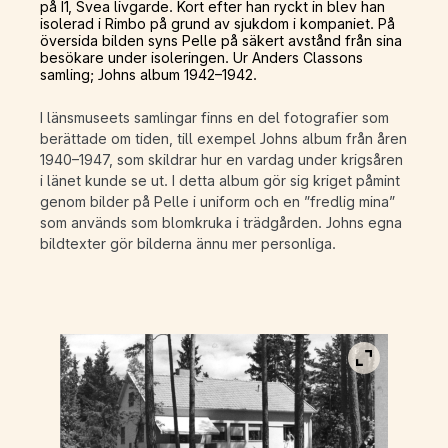
på I1, Svea livgarde. Kort efter han ryckt in blev han
isolerad i Rimbo på grund av sjukdom i kompaniet. På
översida bilden syns Pelle på säkert avstånd från sina
besökare under isoleringen. Ur Anders Classons
samling; Johns album 1942–1942.
I länsmuseets samlingar finns en del fotografier som
berättade om tiden, till exempel Johns album från åren
1940–1947, som skildrar hur en vardag under krigsåren
i länet kunde se ut. I detta album gör sig kriget påmint
genom bilder på Pelle i uniform och en ”fredlig mina”
som används som blomkruka i trädgården. Johns egna
bildtexter gör bilderna ännu mer personliga.
Visa bild i