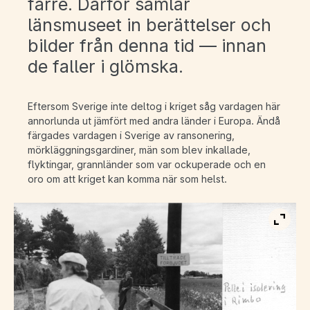
färre. Därför samlar
länsmuseet in berättelser och
bilder från denna tid — innan
de faller i glömska.
Eftersom Sverige inte deltog i kriget såg vardagen här
annorlunda ut jämfört med andra länder i Europa. Ändå
färgades vardagen i Sverige av ransonering,
mörkläggningsgardiner, män som blev inkallade,
flyktingar, grannländer som var ockuperade och en
oro om att kriget kan komma när som helst.
Visa b