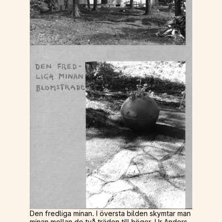
Den fredliga minan. I översta bilden skymtar man
minan mellan de två träden till höger. Ur Anders