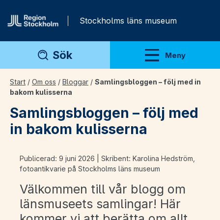
Gå direkt till innehåll
Stockholms läns museum
Sök
Meny
Visa meny
Start
/
Om oss
/
Bloggar
/
Samlingsbloggen – följ med in
bakom kulisserna
Samlingsbloggen – följ med
in bakom kulisserna
Publicerad: 9 juni 2026 | Skribent: Karolina Hedström,
fotoantikvarie på Stockholms läns museum
Välkommen till vår blogg om
länsmuseets samlingar! Här
kommer vi att berätta om allt