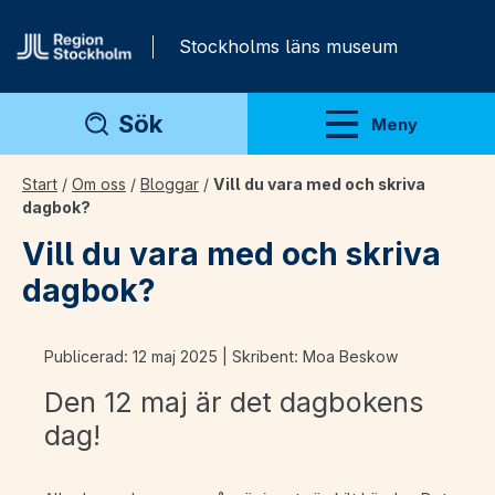
Gå direkt till innehåll
Stockholms läns museum
Sök
Meny
Visa meny
Start
/
Om oss
/
Bloggar
/
Vill du vara med och skriva
dagbok?
Vill du vara med och skriva
dagbok?
Publicerad: 12 maj 2025 | Skribent: Moa Beskow
Den 12 maj är det dagbokens
dag!