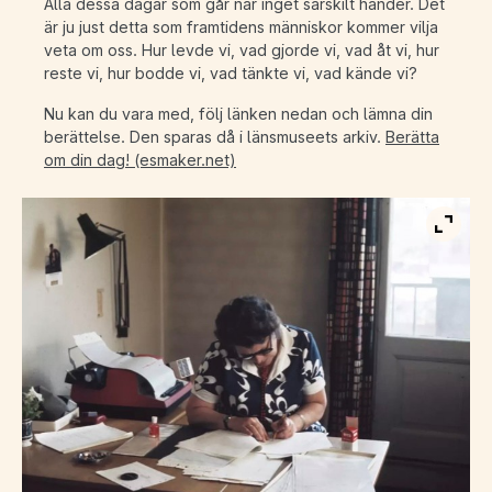
Alla dessa dagar som går när inget särskilt händer. Det
är ju just detta som framtidens människor kommer vilja
veta om oss. Hur levde vi, vad gjorde vi, vad åt vi, hur
reste vi, hur bodde vi, vad tänkte vi, vad kände vi?
Nu kan du vara med, följ länken nedan och lämna din
berättelse. Den sparas då i länsmuseets arkiv.
Berätta
om din dag! (esmaker.net)
Visa b