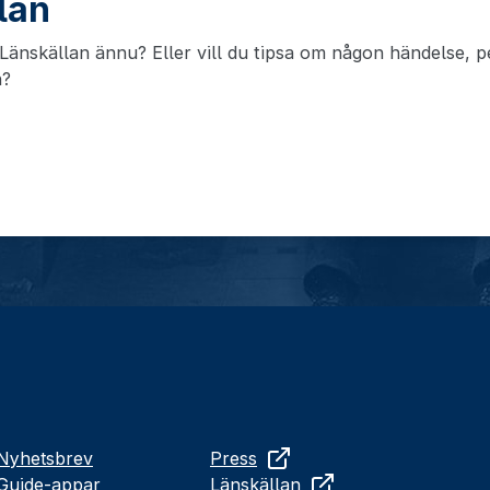
llan
änskällan ännu? Eller vill du tipsa om någon händelse, pe
n?
Nyhetsbrev
Press
Guide-appar
Länskällan