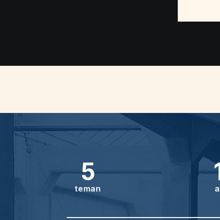
5
teman
a