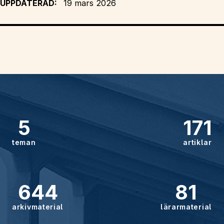
UPPDATERAD:
19 mars 2026
5
171
teman
artiklar
644
81
arkivmaterial
lärarmaterial