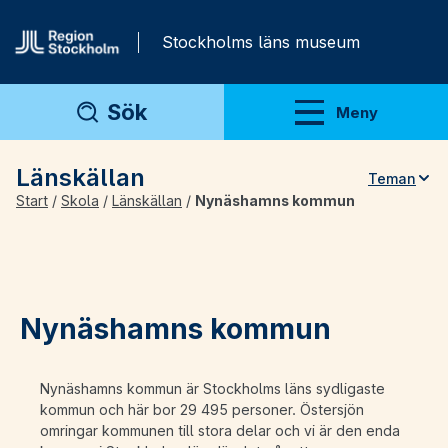
Gå direkt till innehåll
Stockholms läns museum
Sök
Meny
Visa meny
Länskällan
Teman
Start
/
Skola
/
Länskällan
/
Nynäshamns kommun
Teman
Artiklar
Arkivmaterial
Nynäshamns kommun
För lärare
Nynäshamns kommun är Stockholms läns sydligaste
kommun och här bor 29 495 personer. Östersjön
omringar kommunen till stora delar och vi är den enda