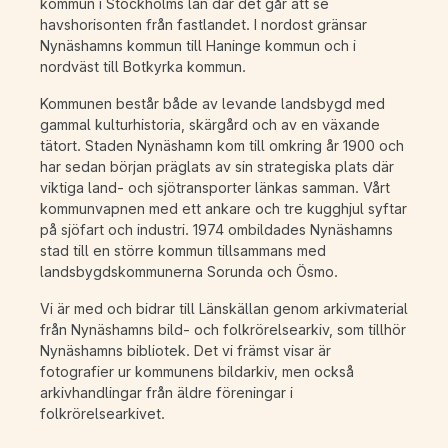
kommun i Stockholms län där det går att se
havshorisonten från fastlandet. I nordost gränsar
Nynäshamns kommun till Haninge kommun och i
nordväst till Botkyrka kommun.
Kommunen består både av levande landsbygd med
gammal kulturhistoria, skärgård och av en växande
tätort. Staden Nynäshamn kom till omkring år 1900 och
har sedan början präglats av sin strategiska plats där
viktiga land- och sjötransporter länkas samman. Vårt
kommunvapnen med ett ankare och tre kugghjul syftar
på sjöfart och industri. 1974 ombildades Nynäshamns
stad till en större kommun tillsammans med
landsbygdskommunerna Sorunda och Ösmo.
Vi är med och bidrar till Länskällan genom arkivmaterial
från Nynäshamns bild- och folkrörelsearkiv, som tillhör
Nynäshamns bibliotek. Det vi främst visar är
fotografier ur kommunens bildarkiv, men också
arkivhandlingar från äldre föreningar i
folkrörelsearkivet.