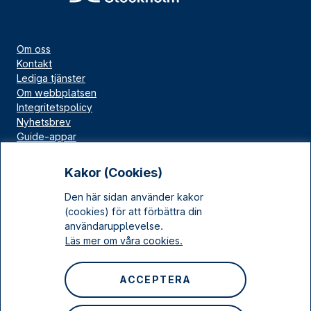
Om oss
Kontakt
Lediga tjänster
Om webbplatsen
Integritetspolicy
Nyhetsbrev
Guide-appar
Bloggar
Press
Kakor (Cookies)
Länskällan
Den här sidan använder kakor
Kulturarv Stockholm
(cookies) för att förbättra din
Sociala medier
användarupplevelse.
Läs mer om våra cookies.
Facebook
Instagram
ACCEPTERA
LinkedIn
YouTube