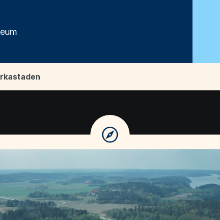
seum
rkastaden