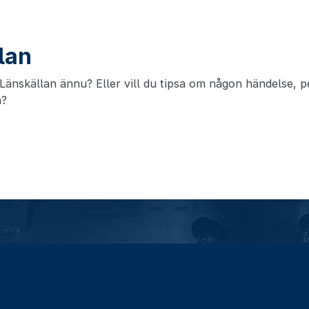
llan
änskällan ännu? Eller vill du tipsa om någon händelse, pe
n?