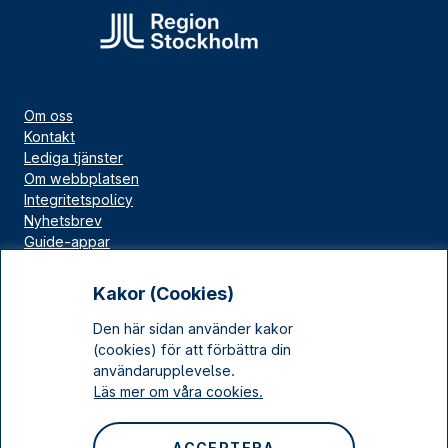
Om oss
Kontakt
Lediga tjänster
Om webbplatsen
Integritetspolicy
Nyhetsbrev
Guide-appar
Bloggar
Press
Kakor (Cookies)
Länskällan
Den här sidan använder kakor
Kulturarv Stockholm
(cookies) för att förbättra din
Sociala medier
användarupplevelse.
Läs mer om våra cookies.
Facebook
Instagram
ACCEPTERA