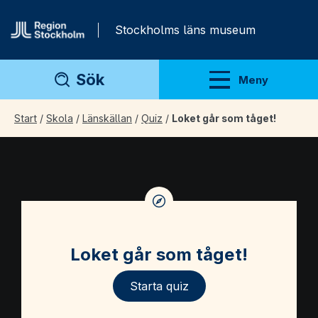
Gå direkt till innehåll
Stockholms läns museum
Sök
Meny
Visa meny
Start
/
Skola
/
Länskällan
/
Quiz
/
Loket går som tåget!
Loket går som tåget!
Quiz laddat. Klicka på knappen för att börja.
Loket går som tåget!
Starta quiz