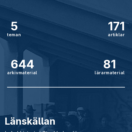
5
171
teman
artiklar
644
81
arkivmaterial
lärarmaterial
Länskällan