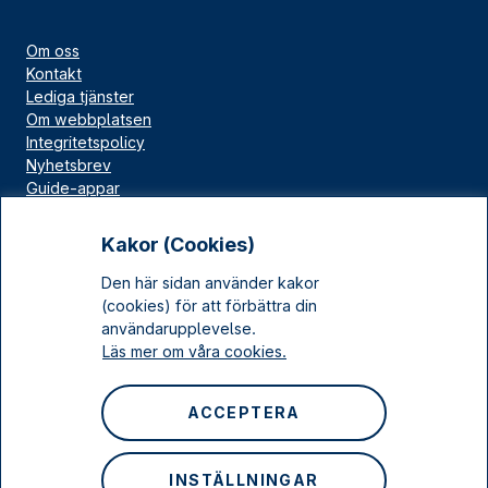
Om oss
Kontakt
Lediga tjänster
Om webbplatsen
Integritetspolicy
Nyhetsbrev
Guide-appar
Bloggar
Press
Kakor (Cookies)
Länskällan
Den här sidan använder kakor
Kulturarv Stockholm
(cookies) för att förbättra din
Sociala medier
användarupplevelse.
Läs mer om våra cookies.
Facebook
Instagram
ACCEPTERA
LinkedIn
YouTube
INSTÄLLNINGAR