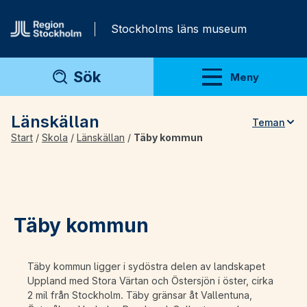
Gå direkt till innehåll
Stockholms läns museum
Sök
Meny
Visa meny
Länskällan
Teman
Start
/
Skola
/
Länskällan
/
Täby kommun
Teman
Artiklar
Arkivmaterial
Täby kommun
För lärare
Täby kommun ligger i sydöstra delen av landskapet
Uppland med Stora Värtan och Östersjön i öster, cirka
2 mil från Stockholm. Täby gränsar åt Vallentuna,