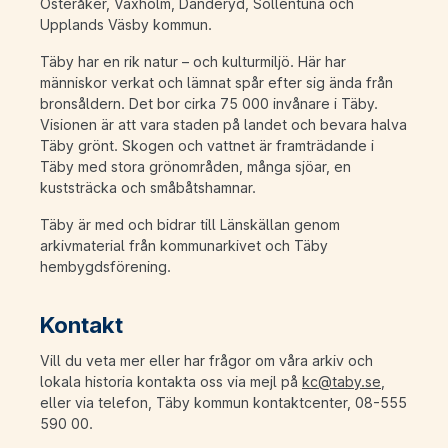
Österåker, Vaxholm, Danderyd, Sollentuna och
Upplands Väsby kommun.
Täby har en rik natur – och kulturmiljö. Här har
människor verkat och lämnat spår efter sig ända från
bronsåldern. Det bor cirka 75 000 invånare i Täby.
Visionen är att vara staden på landet och bevara halva
Täby grönt. Skogen och vattnet är framträdande i
Täby med stora grönområden, många sjöar, en
kuststräcka och småbåtshamnar.
Täby är med och bidrar till Länskällan genom
arkivmaterial från kommunarkivet och Täby
hembygdsförening.
Kontakt
Vill du veta mer eller har frågor om våra arkiv och
lokala historia kontakta oss via mejl på
kc@taby.se
,
eller via telefon, Täby kommun kontaktcenter, 08-555
590 00.