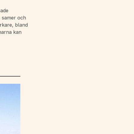
rade
n samer och
rkare, bland
marna kan