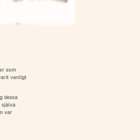
er som
arit vanligt
ig dessa
 själva
m var