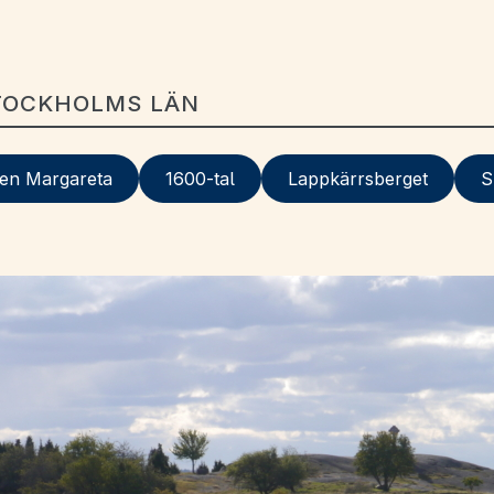
STOCKHOLMS LÄN
ren Margareta
1600-tal
Lappkärrsberget
S