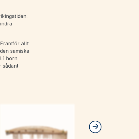
ikingatiden.
andra
Framför allt
v den samiska
l i horn
r sådant