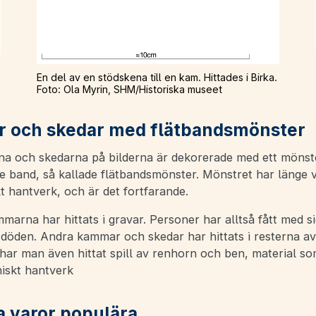
En del av en stödskena till en kam. Hittades i Birka.
Foto: Ola Myrin, SHM/Historiska museet
 och skedar med flätbandsmönster
 och skedarna på bilderna är dekorerade med ett mönst
de band, så kallade flätbandsmönster. Mönstret har länge v
 hantverk, och är det fortfarande.
marna har hittats i gravar. Personer har alltså fått med s
 döden. Andra kammar och skedar har hittats i resterna av
har man även hittat spill av renhorn och ben, material so
miskt hantverk
 varor populära