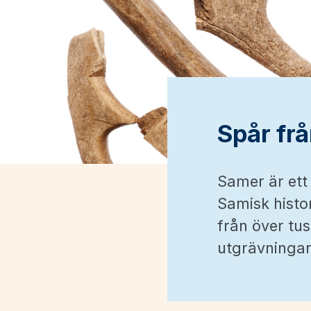
Spår frå
Samer är ett 
Samisk histor
från över tu
utgrävningar