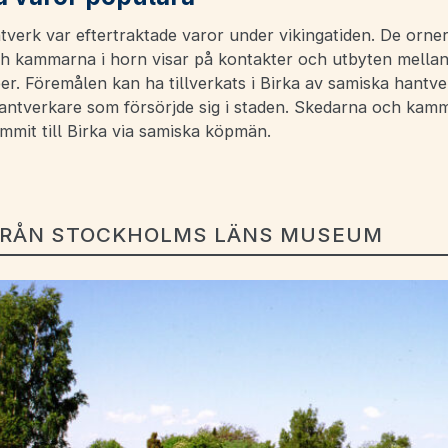
tverk var eftertraktade varor under vikingatiden. De orne
h kammarna i horn visar på kontakter och utbyten mella
r. Föremålen kan ha tillverkats i Birka av samiska hantve
hantverkare som försörjde sig i staden. Skedarna och kam
mmit till Birka via samiska köpmän.
FRÅN STOCKHOLMS LÄNS MUSEUM