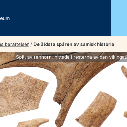
seum
s berättelser
/
De äldsta spåren av samisk historia
Spill av renhorn, hittade i resterna av den viking