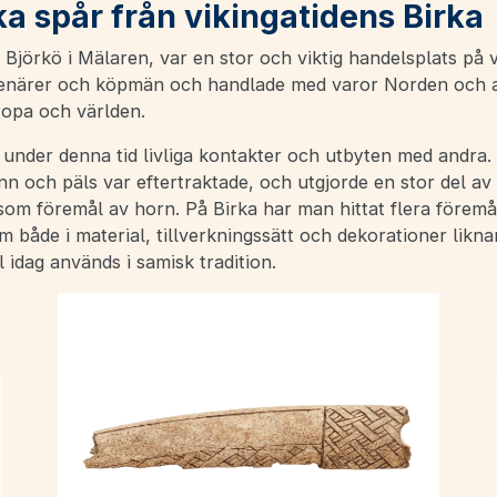
a spår från vikingatidens Birka
 Björkö i Mälaren, var en stor och viktig handelsplats på v
enärer och köpmän och handlade med varor Norden och 
ropa och världen.
under denna tid livliga kontakter och utbyten med andra. 
nn och päls var eftertraktade, och utgjorde en stor del a
som föremål av horn. På Birka har man hittat flera föremå
m både i material, tillverkningssätt och dekorationer likna
l idag används i samisk tradition.