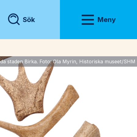
Sök
Meny
Visa meny
atida staden Birka. Foto: Ola Myrin, Historiska museet/SHM