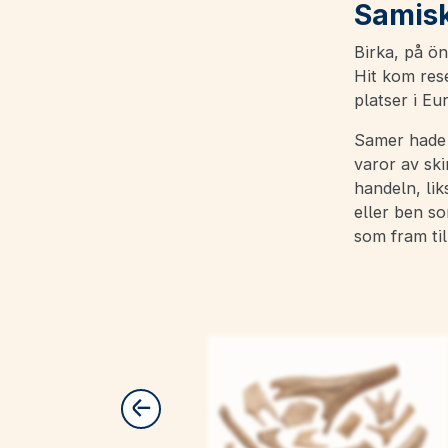
Samisk
Birka, på ön
Hit kom res
platser i Eu
Samer hade 
varor av ski
handeln, lik
eller ben so
som fram til