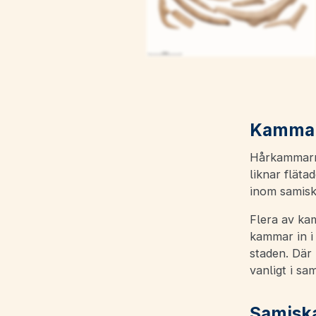
Kammar
Hårkammarna
liknar fläta
inom samiskt
Flera av kam
kammar in i
staden. Där 
vanligt i sa
Samiska