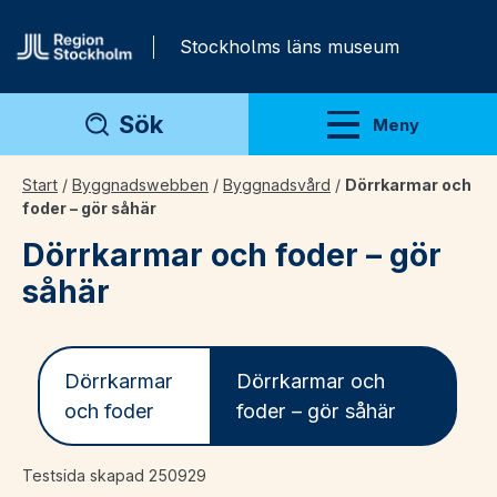
Gå direkt till innehåll
Stockholms läns museum
Sök
Meny
Visa meny
Start
/
Byggnadswebben
/
Byggnadsvård
/
Dörrkarmar och
foder – gör såhär
Dörrkarmar och foder – gör
såhär
Dörrkarmar
Dörrkarmar och
och foder
foder – gör såhär
Testsida skapad 250929