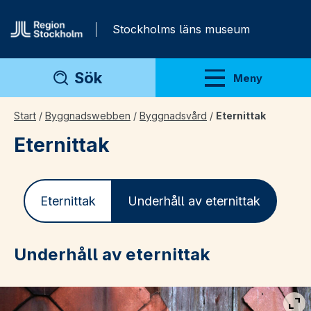
Gå direkt till innehåll
Stockholms läns museum
Sök
Meny
Visa meny
Start
/
Byggnadswebben
/
Byggnadsvård
/
Eternittak
Eternittak
Eternittak
Underhåll av eternittak
Underhåll av eternittak
Vis