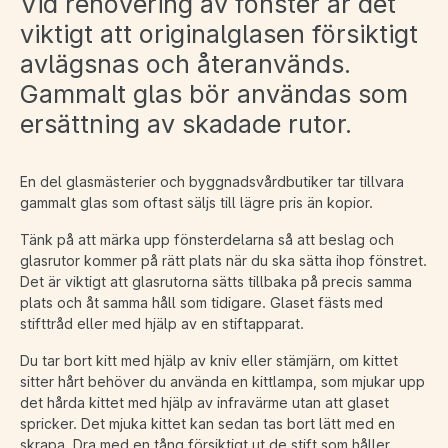
Vid renovering av fönster är det
viktigt att originalglasen försiktigt
avlägsnas och återanvänds.
Gammalt glas bör användas som
ersättning av skadade rutor.
En del glasmästerier och byggnadsvårdbutiker tar tillvara
gammalt glas som oftast säljs till lägre pris än kopior.
Tänk på att märka upp fönsterdelarna så att beslag och
glasrutor kommer på rätt plats när du ska sätta ihop fönstret.
Det är viktigt att glasrutorna sätts tillbaka på precis samma
plats och åt samma håll som tidigare. Glaset fästs med
stifttråd eller med hjälp av en stiftapparat.
Du tar bort kitt med hjälp av kniv eller stämjärn, om kittet
sitter hårt behöver du använda en kittlampa, som mjukar upp
det hårda kittet med hjälp av infravärme utan att glaset
spricker. Det mjuka kittet kan sedan tas bort lätt med en
skrapa. Dra med en tång försiktigt ut de stift som håller