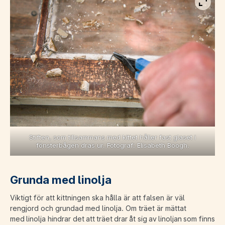
Visa b
Stiften, som tillsammans med kittet håller fast glaset i
fönsterbågen dras ur. Fotograf: Elisabeth Boogh.
Grunda med linolja
Viktigt för att kittningen ska hålla är att falsen är väl
rengjord och grundad med linolja. Om träet är mättat
med linolja hindrar det att träet drar åt sig av linoljan som finns