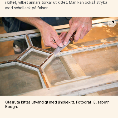
i kittet, vilket annars torkar ut kittet. Man kan också stryka
med schellack på falsen.
Vis
Glasruta kittas utvändigt med linoljekitt. Fotograf: Elisabeth
Boogh.