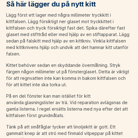
Så här lägger du på nytt kitt
Lägg först ett lager med några millimeter tryckkitt i
kittfalsen. Lägg försiktigt ner glaset mot tryckkittet i
kittfalsen och tryck försiktigt fast det. Spika därefter fast
glaset med stifttråd eller med hjälp av en stiftapparat. Lägg
sedan på falskitt med hjälp av en kittkniv. Vinkla kittfalsen
med kittknivens hjälp och undvik att det hamnar kitt utanför
falsen.
Kittet behöver sedan en skyddande övermålning. Stryk
färgen någon millimeter ut på fönsterglaset. Detta är viktigt
för att regnvatten inte kan komma in bakom kittfalsen och
för att kittet inte ska torka ut.
På en del fönster kan man istället för kitt
använda glasningslister av trä. Vid reparation avlägsnas de
gamla listerna. I regel ersätts listerna med nya efter det att
kittfalsen först grundmålats.
Tänk på att småfåglar tycker att linoljekitt är gott. Ett
gammalt knep är att strö med finmald vitpeppar på kittet