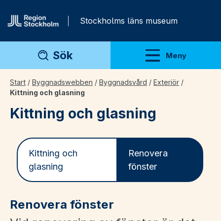
Gå direkt till innehåll
Stockholms läns museum
Sök
Meny
Visa meny
Start
/
Byggnadswebben
/
Byggnadsvård
/
Exteriör
/
Kittning och glasning
Kittning och glasning
Kittning och
Renovera
glasning
fönster
Renovera fönster