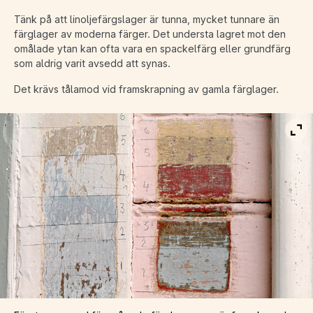
Tänk på att linoljefärgslager är tunna, mycket tunnare än
färglager av moderna färger. Det understa lagret mot den
omålade ytan kan ofta vara en spackelfärg eller grundfärg
som aldrig varit avsedd att synas.
Det krävs tålamod vid framskrapning av gamla färglager.
Vis