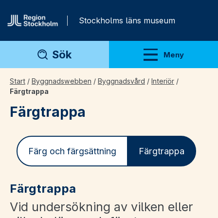
Gå direkt till innehåll
Stockholms läns museum
Sök
Meny
Visa meny
Start
/
Byggnadswebben
/
Byggnadsvård
/
Interiör
/
Färgtrappa
Färgtrappa
Färg och färgsättning
Färgtrappa
Färgtrappa
Vid undersökning av vilken eller