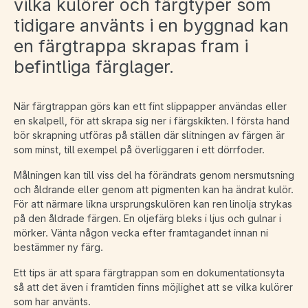
vilka kulörer och färgtyper som
tidigare använts i en byggnad kan
en färgtrappa skrapas fram i
befintliga färglager.
När färgtrappan görs kan ett fint slippapper användas eller
en skalpell, för att skrapa sig ner i färgskikten. I första hand
bör skrapning utföras på ställen där slitningen av färgen är
som minst, till exempel på överliggaren i ett dörrfoder.
Målningen kan till viss del ha förändrats genom nersmutsning
och åldrande eller genom att pigmenten kan ha ändrat kulör.
För att närmare likna ursprungskulören kan ren linolja strykas
på den åldrade färgen. En oljefärg bleks i ljus och gulnar i
mörker. Vänta någon vecka efter framtagandet innan ni
bestämmer ny färg.
Ett tips är att spara färgtrappan som en dokumentationsyta
så att det även i framtiden finns möjlighet att se vilka kulörer
som har använts.