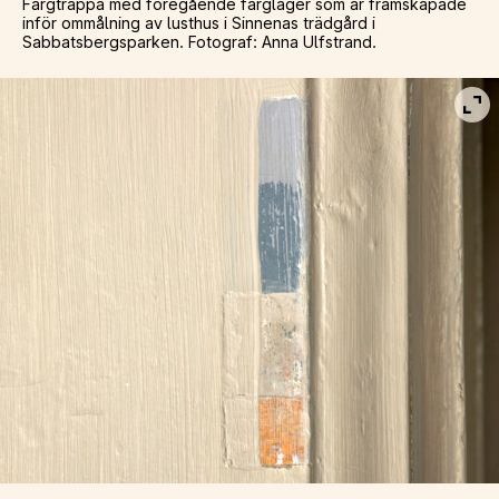
Färgtrappa med föregående färglager som är framskapade
inför ommålning av lusthus i Sinnenas trädgård i
Sabbatsbergsparken. Fotograf: Anna Ulfstrand.
Vis