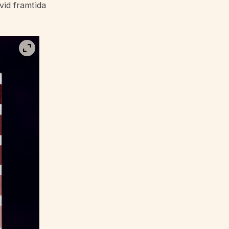
vid framtida
Visa bild i fullskärm