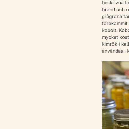
beskrivna l
bränd och o
grågröna fär
förekommit s
kobolt. Kobo
mycket kosts
kimrök i kal
användas i k