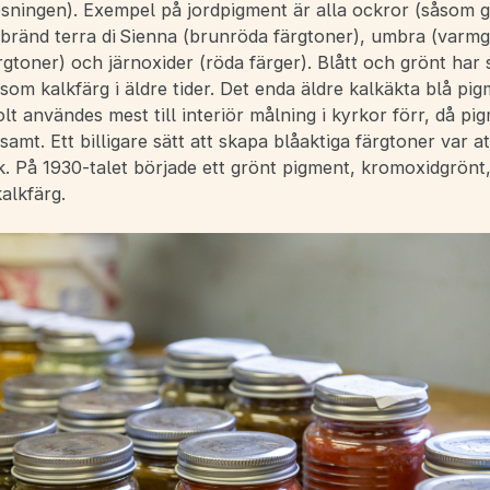
ösningen). Exempel på jordpigment är alla ockror (såsom g
bränd terra di Sienna (brunröda färgtoner), umbra (varmgr
gtoner) och järnoxider (röda färger). Blått och grönt har 
om kalkfärg i äldre tider. Det enda äldre kalkäkta blå pig
lt användes mest till interiör målning i kyrkor förr, då pi
amt. Ett billigare sätt att skapa blåaktiga färgtoner var a
k. På 1930-talet började ett grönt pigment, kromoxidgrönt,
alkfärg.