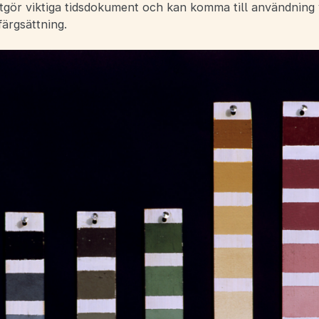
utgör viktiga tidsdokument och kan komma till användning 
färgsättning.