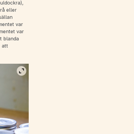
uldockra),
å eller
sällan
mentet var
gmentet var
tt blanda
 att
Visa bild i fullskärm