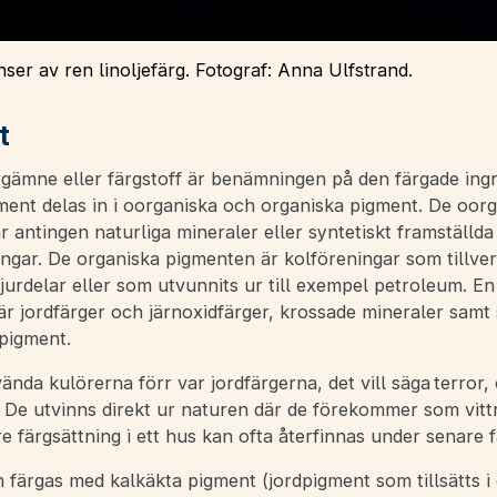
ser av ren linoljefärg. Fotograf: Anna Ulfstrand.
t
rgämne eller färgstoff är benämningen på den färgade ingr
gment delas in i oorganiska och organiska pigment. De oor
 antingen naturliga mineraler eller syntetiskt framställda
ngar. De organiska pigmenten är kolföreningar som tillver
djurdelar eller som utvunnits ur till exempel petroleum. E
r jordfärger och järnoxidfärger, krossade mineraler samt 
 pigment.
nda kulörerna förr var jordfärgerna, det vill säga terror,
 De utvinns direkt ur naturen där de förekommer som vittr
e färgsättning i ett hus kan ofta återfinnas under senare f
 färgas med kalkäkta pigment (jordpigment som tillsätts i