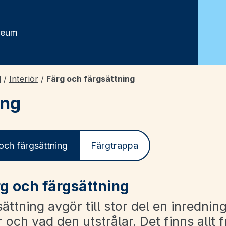
seum
d
/
Interiör
/
Färg och färgsättning
ing
och färgsättning
Färgtrappa
g och färgsättning
ättning avgör till stor del en inrednin
 och vad den utstrålar. Det finns allt 