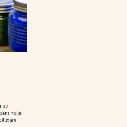
t av
pentinolja.
illigare