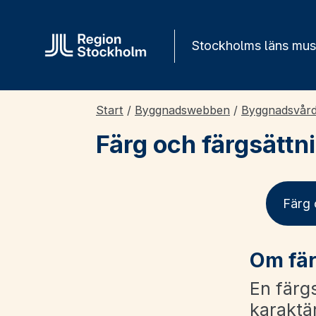
Gå direkt till innehåll
Stockholms läns mu
Start
/
Byggnadswebben
/
Byggnadsvår
Färg och färgsättn
Färg 
Om fär
En färgs
karaktär