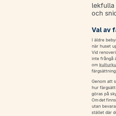
lekfulla
och sni
Val av 
I äldre beby
när huset up
Vid renoveri
inte frångå 
om
kulturku
färgsättning
Genom att s
hur färgsätt
göras på sky
Om det finns
utan bevara
stället där 