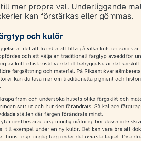
 till mer propra val. Underliggande mat
ckerier kan förstärkas eller gömmas.
färgtyp och kulör
ggelse är det att föredra att titta på vilka kulörer som va
pfördes och att välja en traditionell färgtyp avsedd för un
ng av kulturhistoriskt värdefull bebyggelse är det särskilt v
äldre färgsättning och material. På Riksantikvarieämbetet
lörer
kan du läsa mer om traditionella pigment och histor
.
krapa fram och undersöka husets olika färgskikt och mate
ningen sett ut och hur den förändrats. Så kallade färgtra
ddade ställen där färgen förändrats minst.
 ytor med bevarad ursprunglig målning, bör dessa inte skr
s, till exempel under en ny kulör. Det kan vara bra att d
det finns ursprunglig färg under det översta lagret. De äldr