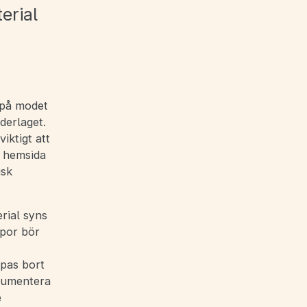
erial
r på modet
derlaget.
iktigt att
s hemsida
isk
rial syns
ppor bör
apas bort
okumentera
e