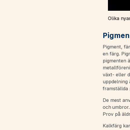
Olika nyan
Pigmen
Pigment, fä
en färg. Pi
pigmenten är
metallföreni
växt- eller 
uppdelning ä
framställda
De mest anvä
och umbror.
Prov på äldr
Kalkfärg kan