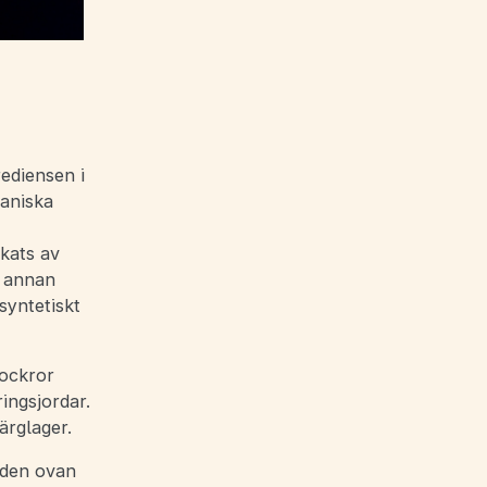
ediensen i
ganiska
kats av
n annan
syntetiskt
 ockror
ingsjordar.
ärglager.
 den ovan