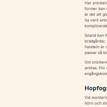
Har snickeri
former kan e
är det att g
ha varit en
komplicerad
Ibland kan f
brädgårdar, 
handeln är o
passar så br
Om snickeri
anlitas. För 
engångskostn
Hopfogn
Vid monterin
hörn och st