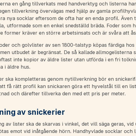
erna en gång tillverkats med handverktyg och listerna ha
gen tillverkning övervägas med hjälp av gamla profilhyvla
öra nya socklar eftersom de ofta har en enda profil. Även t
kla, utformade som en enkel snedställd bräda. Foder som 
e former kräver en större arbetsinsats och är svåra att 
oder och golvlister av sen 1800-talstyp köpas färdiga hos 
men utbudet är begränsat. De så kallade allmogelisterna s
ftast inte kopior av äldre lister utan utförda i en fri tolkn
a i äldre hus.
er ska kompletteras genom nytillverkning bör en snickerif
att få rätt profil kan snickaren göra ett hyvelstål till en lis
ad och därefter tillverka den med ett pris per meter.
ing av snickerier
g av lister ska de skarvas i vinkel, det vill säga geras, vi
ötas emot vid inåtgående hörn. Handhyvlade socklar och l