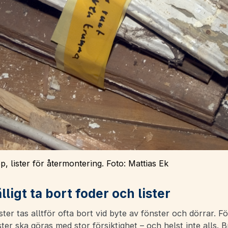
p, lister för återmontering.
Foto: Mattias Ek
fälligt ta bort foder och lister
ster tas alltför ofta bort vid byte av fönster och dörrar. F
ster ska göras med stor försiktighet – och helst inte alls. B