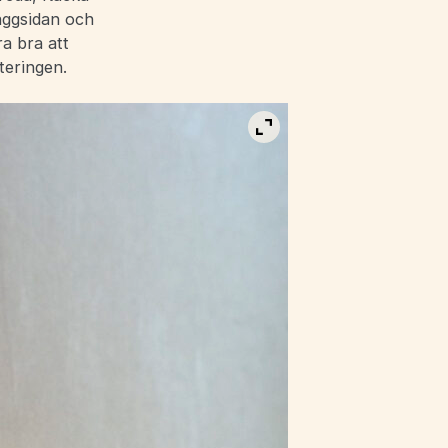
väggsidan och
a bra att
teringen.
Visa bild i fullskärm