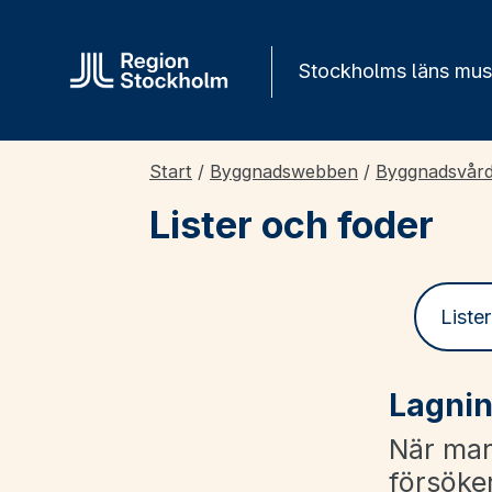
Gå direkt till innehåll
Stockholms läns mu
Start
/
Byggnadswebben
/
Byggnadsvår
Lister och foder
Liste
Lagnin
När man
försöke