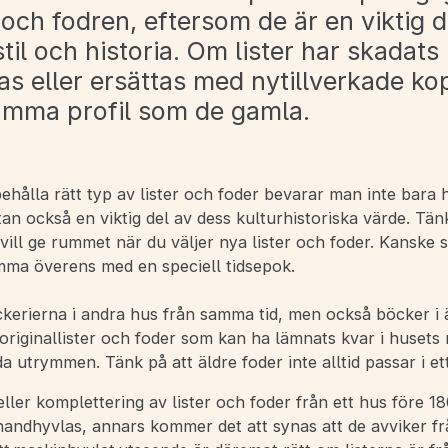
 och fodren, eftersom de är en viktig d
til och historia. Om lister har skadats
as eller ersättas med nytillverkade k
samma profil som de gamla.
hålla rätt typ av lister och foder bevarar man inte bara 
an också en viktig del av dess kulturhistoriska värde. Tän
vill ge rummet när du väljer nya lister och foder. Kanske 
ämma överens med en speciell tidsepok.
ckerierna i andra hus från samma tid, men också böcker i 
originallister och foder som kan ha lämnats kvar i husets
utrymmen. Tänk på att äldre foder inte alltid passar i ett
eller komplettering av lister och foder från ett hus före 18
handhyvlas, annars kommer det att synas att de avviker fr