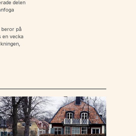
erade delen
anfoga
n beror på
s en vecka
rkningen,