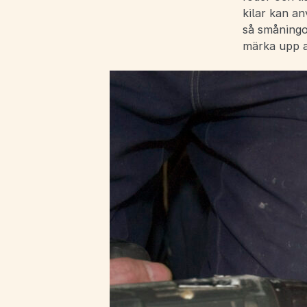
kilar kan an
så småningom
märka upp al