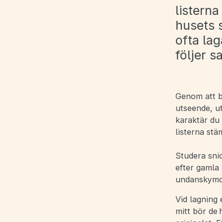
listerna
husets s
ofta lag
följer 
Genom att be
utseende, ut
karaktär du 
listerna st
Studera sni
efter gamla 
undanskymda 
Vid lagning 
mitt bör de 