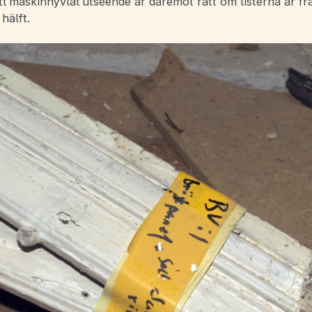
Ett maskinhyvlat utseende är däremot rätt om listerna är f
hälft.