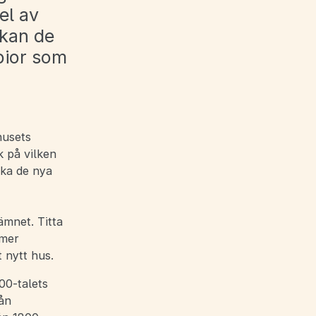
el av
 kan de
opior som
husets
k på vilken
ska de nya
ämnet. Titta
 mer
 nytt hus.
00-talets
ån