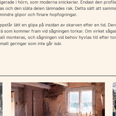
lgerade i hörn, som moderna snickerier. Endast den profil
as och den släta delen lämnades rak. Detta sätt att samm
 mindre glipor och finare hopfogningar.
ppstår lätt en glipa på insidan av skarven efter en tid. De
trä som kommer fram vid sågningen torkar. Om virket såga
all monteras, och sågningen vid behov hyvlas till efter to
malt geringar som inte går isär.