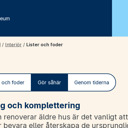
seum
d
/
Interiör
/
Lister och foder
r och foder
Gör såhär
Genom tiderna
g och komplettering
 renoverar äldre hus är det vanligt at
r bevara eller återskapa de ursprungli