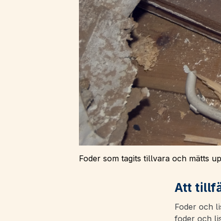
Foder som tagits tillvara och mätts up
Att till
Foder och li
foder och li