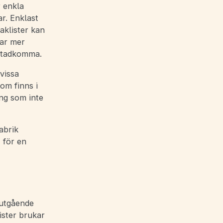
r enkla
r. Enklast
aklister kan
har mer
åstadkomma.
vissa
om finns i
ing som inte
abrik
t för en
d utgående
ister brukar