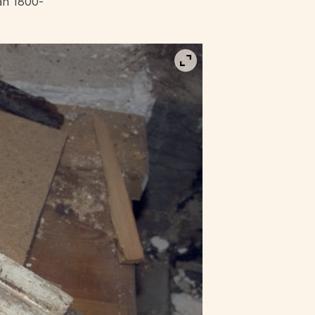
rån 1800-
Visa bild i fullskärm