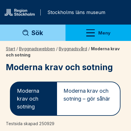
Gå direkt till innehåll
Stockholms läns museum
Sök
Meny
Visa meny
Start
/
Byggnadswebben
/
Byggnadsvård
/
Moderna krav
och sotning
Moderna krav och sotning
Moderna
Moderna krav och
krav och
sotning – gör såhär
sotning
Testsida skapad 250929