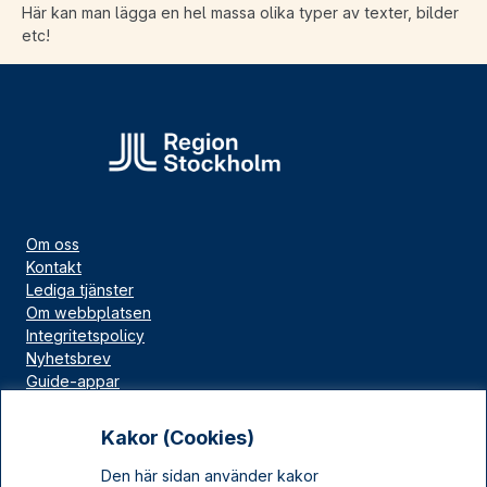
Här kan man lägga en hel massa olika typer av texter, bilder
etc!
Om oss
Kontakt
Lediga tjänster
Om webbplatsen
Integritetspolicy
Nyhetsbrev
Guide-appar
Bloggar
Press
Kakor (Cookies)
Länskällan
Den här sidan använder kakor
Kulturarv Stockholm