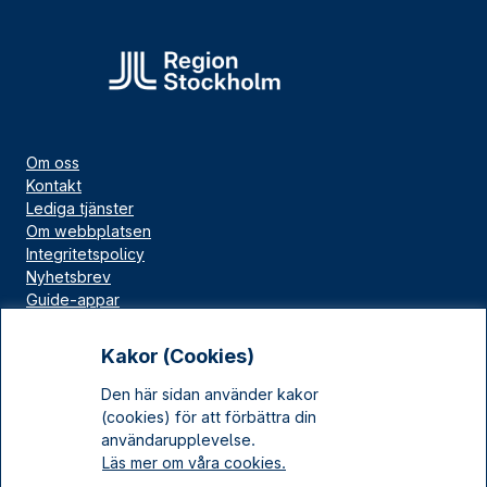
Om oss
Kontakt
Lediga tjänster
Om webbplatsen
Integritetspolicy
Nyhetsbrev
Guide-appar
Bloggar
Press
Kakor (Cookies)
Länskällan
Den här sidan använder kakor
Kulturarv Stockholm
(cookies) för att förbättra din
Sociala medier
användarupplevelse.
Läs mer om våra cookies.
Facebook