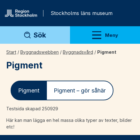
Gå direkt till innehåll
Stockholms läns museum
Sök
Meny
Visa meny
Start
/
Byggnadswebben
/
Byggnadsvård
/
Pigment
Pigment
Pigment
Pigment – gör såhär
Testsida skapad 250929
Här kan man lägga en hel massa olika typer av texter, bilder
etc!