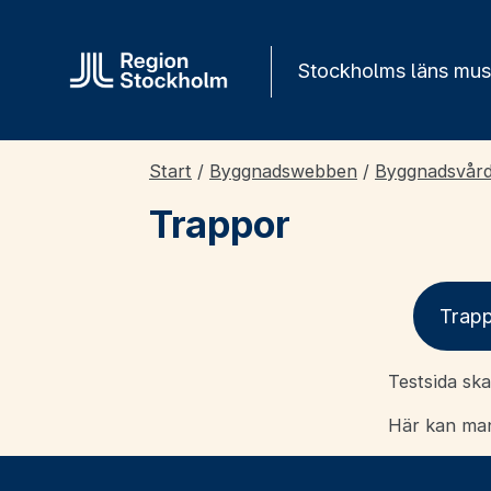
Gå direkt till innehåll
Stockholms läns mu
Start
/
Byggnadswebben
/
Byggnadsvår
Trappor
Trap
Testsida sk
Här kan man 