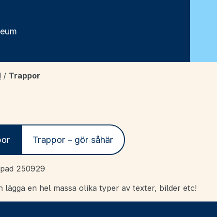
seum
d
/
Trappor
por
Trappor – gör såhär
apad 250929
lägga en hel massa olika typer av texter, bilder etc!