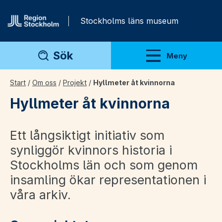
Gå direkt till innehåll
Stockholms läns museum
Sök
Meny
Visa meny
Start
/
Om oss
/
Projekt
/
Hyllmeter åt kvinnorna
Hyllmeter åt kvinnorna
Ett långsiktigt initiativ som
synliggör kvinnors historia i
Stockholms län och som genom
insamling ökar representationen i
våra arkiv.