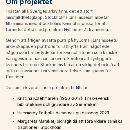
Om projektet
I nästan alla Sveriges arkiv finns det ett stort
jämställdhetsglapp. Stockholms läns museum arbetar
tillsammans med Stockholms Kvinnohistoriska för att
förändra detta med projektet Hyllmeter åt kvinnorna.
Genom att årligen avsätta plats på hyllorna i länsmuseets
arkiv skapas en plattform för att lyfta fram något eller
någon som har betydelse för kvinnohistorien som kanske
vanligtvis inte hamnar i arkiven. Förutom att synliggöra
kvinnors historia i Stockholms län är en viktig del också att
lyfta diskussioner om vems berättelser som sparas för
framtiden.
De som arkiverats inom projektet hittills är:
Kristiina Kolehmainen (1956–2012), finsk-svensk
bibliotekarie och grundare av Serieteket
Hammarby Fotbolls damernas guldsäsong 2023
Margareta Marakat, bidragit till att föra vidare samiska
traditioner i Stockholm