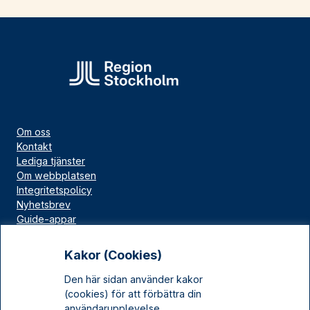
Om oss
Kontakt
Lediga tjänster
Om webbplatsen
Integritetspolicy
Nyhetsbrev
Guide-appar
Bloggar
Press
Kakor (Cookies)
Länskällan
Den här sidan använder kakor
Kulturarv Stockholm
(cookies) för att förbättra din
Sociala medier
användarupplevelse.