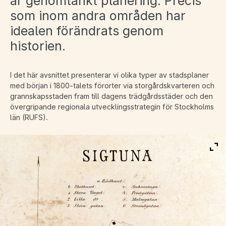
är genomtänkt planering. Precis
som inom andra områden har
idealen förändrats genom
historien.
I det här avsnittet presenterar vi olika typer av stadsplaner
med början i 1800-talets förorter via storgårdskvarteren och
grannskapsstaden fram till dagens trädgårdsstäder och den
övergripande regionala utvecklingsstrategin för Stockholms
län (RUFS).
Vis