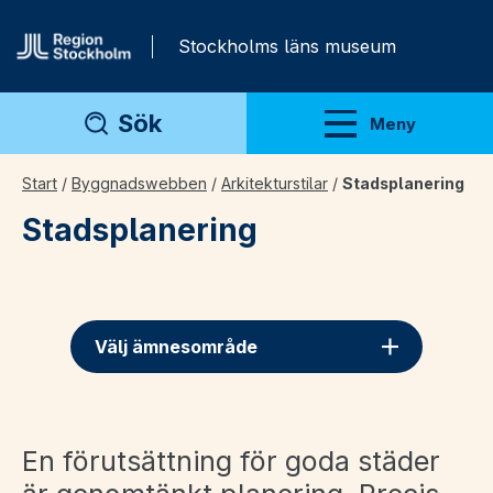
Gå direkt till innehåll
Stockholms läns museum
Sök
Meny
Visa meny
Start
/
Byggnadswebben
/
Arkitekturstilar
/
Stadsplanering
Stadsplanering
Välj ämnesområde
En förutsättning för goda städer