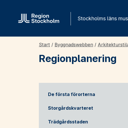
Gå direkt till innehåll
Stockholms läns mu
Start
/
Byggnadswebben
/
Arkitekturstil
Regionplanering
De första förorterna
Storgårdskvarteret
Trädgårdsstaden