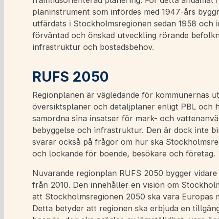
framtidsorienterad planering. För detta ändamål f
planinstrument som infördes med 1947-års byggn
utfärdats i Stockholmsregionen sedan 1958 och i
förväntad och önskad utveckling rörande befolkni
infrastruktur och bostadsbehov.
RUFS 2050
Regionplanen är vägledande för kommunernas utv
översiktsplaner och detaljplaner enligt PBL och
samordna sina insatser för mark- och vattenanvä
bebyggelse och infrastruktur. Den är dock inte b
svarar också på frågor om hur ska Stockholmsre
och lockande för boende, besökare och företag.
Nuvarande regionplan RUFS 2050 bygger vidare p
från 2010. Den innehåller en vision om Stockhol
att Stockholmsregionen 2050 ska vara Europas me
Detta betyder att regionen ska erbjuda en tillgäng