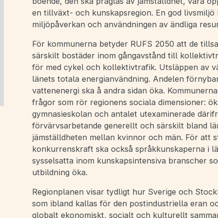
boende, den ska präglas av jämställdhet, vara ö
en tillväxt- och kunskapsregion. En god livsmiljö
miljöpåverkan och användningen av ändliga resur
För kommunerna betyder RUFS 2050 att de tillsa
särskilt bostäder inom gångavstånd till kollektivt
för med cykel och kollektivtrafik. Utsläppen av 
länets totala energianvändning. Andelen förnybar
vattenenergi ska å andra sidan öka. Kommunern
frågor som rör regionens sociala dimensioner: öka
gymnasieskolan och antalet utexaminerade därif
förvärvsarbetande generellt och särskilt bland l
jämställdheten mellan kvinnor och män. För att s
konkurrenskraft ska också språkkunskaperna i lä
sysselsatta inom kunskapsintensiva branscher s
utbildning öka.
Regionplanen visar tydligt hur Sverige och Stock
som ibland kallas för den postindustriella eran och
globalt ekonomiskt, socialt och kulturellt samma