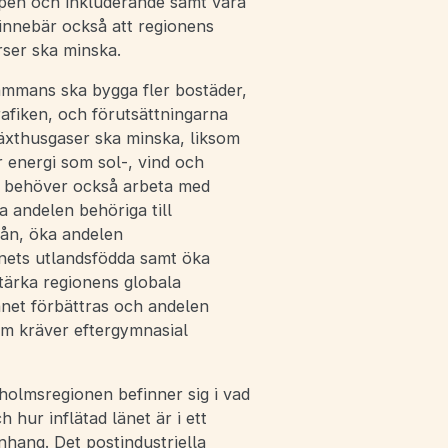
ppen och inkluderande samt vara
 innebär också att regionens
ser ska minska.
mmans ska bygga fler bostäder,
rafiken, och förutsättningarna
växthusgaser ska minska, liksom
 energi som sol-, vind och
a behöver också arbeta med
 andelen behöriga till
rån, öka andelen
änets utlandsfödda samt öka
tärka regionens globala
net förbättras och andelen
om kräver eftergymnasial
holmsregionen befinner sig i vad
 hur inflätad länet är i ett
nhang. Det postindustriella