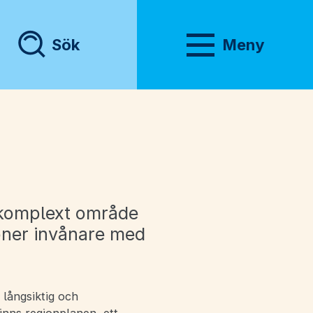
Sök
Meny
Visa meny
h komplext område
oner invånare med
långsiktig och