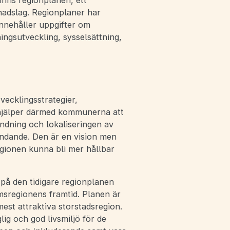
inns regionplanen, ett
adslag. Regionplaner har
nnehåller uppgifter om
ngsutveckling, sysselsättning,
ecklingsstrategier,
 hjälper därmed kommunerna att
ndning och lokaliseringen av
indande. Den är en vision men
gionen kunna bli mer hållbar
å den tidigare regionplanen
msregionens framtid. Planen är
st attraktiva storstadsregion.
lig och god livsmiljö för de