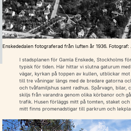
Enskededalen fotograferad från luften år 1936. Fotograf:
I stadsplanen för Gamla Enskede, Stockholms förs
typisk för tiden. Här hittar vi slutna gaturum med
vägar, kyrkan på toppen av kullen, utblickar mot
till tre våningar längs med de bredare gatorna oc
och tvåfamiljshus samt radhus. Spårvagn, bilar, 
skiljs från varandra genom olika körbanor och gå
trafik. Husen förläggs mitt på tomten, staket och
mitt finns promenadstigar till parkrum och lekpla