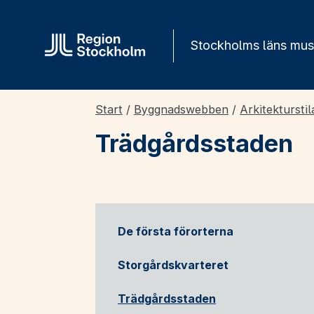
Gå direkt till innehåll
Stockholms läns mu
Start
/
Byggnadswebben
/
Arkitekturstil
Trädgårdsstaden
De första förorterna
Storgårdskvarteret
Trädgårdsstaden