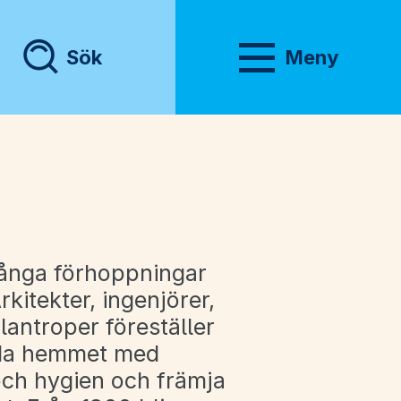
Sök
Meny
Visa meny
många förhoppningar
rkitekter, ingenjörer,
ilantroper föreställer
edda hemmet med
 och hygien och främja