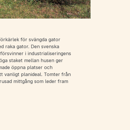
örkärlek för svängda gator
ed raka gator. Den svenska
örsvinner i industrialiseringens
höga staket mellan husen ger
rmade öppna platser och
 vanligt planideal. Tomter från
grusad mittgång som leder fram