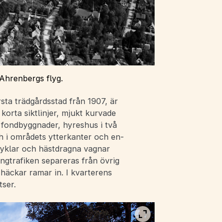
 Ahrenbergs flyg.
ta trädgårdsstad från 1907, är
 korta siktlinjer, mjukt kurvade
 fondbyggnader, hyreshus i två
h i områdets ytterkanter och en-
cyklar och hästdragna vagnar
ngtrafiken separeras från övrig
 häckar ramar in. I kvarterens
tser.
Visa bild i fullskärm