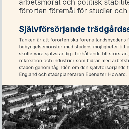
arbetsmoral och politisk stabilit
förorten föremål för studier och 
Självförsörjande trädgårds
Tanken är att förorten ska förena landsbygdens f
bebyggelsemönster med stadens möjligheter till 
skulle vara självständig i förhållande till storst
rekreation och industrier som bidrar med arbetst
staden genom tåg. Idén om den självförsörjande
England och stadsplaneraren Ebenezer Howard.