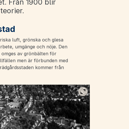
et. Från 1900 blir
teorier.
stad
riska luft, grönska och glesa
arbete, umgänge och nöje. Den
an, omges av grönbälten för
illfällen men är förbunden med
 trädgårdsstaden kommer från
Visa bild i fullskärm