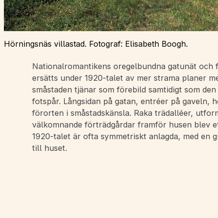
Hörningsnäs villastad. Fotograf: Elisabeth Boogh.
Nationalromantikens oregelbundna gatunät och f
ersätts under 1920-talet av mer strama planer m
småstaden tjänar som förebild samtidigt som den f
fotspår. Långsidan på gatan, entréer på gaveln, 
förorten i småstadskänsla. Raka trädalléer, utfo
välkomnande förträdgårdar framför husen blev ett
1920-talet är ofta symmetriskt anlagda, med en 
till huset.