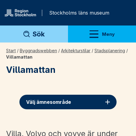
Gå direkt till innehåll
Stockholms läns museum
Sök
Meny
Visa meny
Start
/
Byggnadswebben
/
Arkitekturstilar
/
Stadsplanering
/
Villamattan
Villamattan
Välj ämnesområde
Villa, Volvo och vovve är under