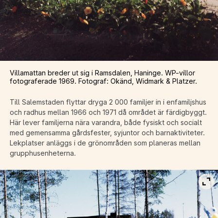
Villamattan breder ut sig i Ramsdalen, Haninge. WP-villor
fotograferade 1969. Fotograf: Okänd, Widmark & Platzer.
Till Salemstaden flyttar dryga 2 000 familjer in i enfamiljshus
och radhus mellan 1966 och 1971 då området är färdigbyggt.
Här lever familjerna nära varandra, både fysiskt och socialt
med gemensamma gårdsfester, syjuntor och barnaktiviteter.
Lekplatser anläggs i de grönområden som planeras mellan
grupphusenheterna.
Vis