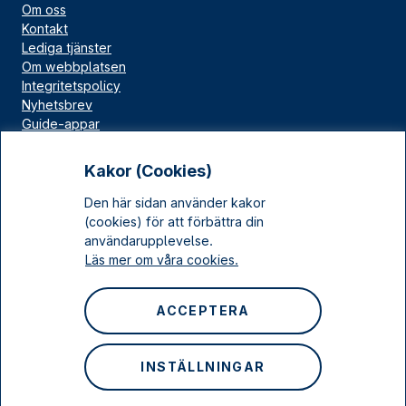
Om oss
Kontakt
Lediga tjänster
Om webbplatsen
Integritetspolicy
Nyhetsbrev
Guide-appar
Bloggar
Press
Kakor (Cookies)
Länskällan
Den här sidan använder kakor
Kulturarv Stockholm
(cookies) för att förbättra din
Sociala medier
användarupplevelse.
Läs mer om våra cookies.
Facebook
Instagram
ACCEPTERA
LinkedIn
YouTube
INSTÄLLNINGAR