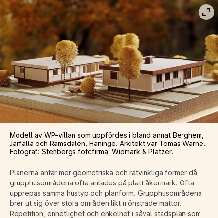
Vis
Modell av WP-villan som uppfördes i bland annat Berghem,
Järfälla och Ramsdalen, Haninge. Arkitekt var Tomas Warne.
Fotograf: Stenbergs fotofirma, Widmark & Platzer.
Planerna antar mer geometriska och rätvinkliga former då
grupphusområdena ofta anlades på platt åkermark. Ofta
upprepas samma hustyp och planform. Grupphusområdena
brer ut sig över stora områden likt mönstrade mattor.
Repetition, enhetlighet och enkelhet i såväl stadsplan som