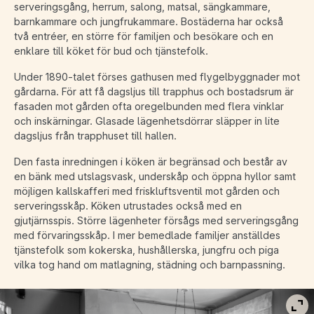
serveringsgång, herrum, salong, matsal, sängkammare,
barnkammare och jungfrukammare. Bostäderna har också
två entréer, en större för familjen och besökare och en
enklare till köket för bud och tjänstefolk.
Under 1890-talet förses gathusen med flygelbyggnader mot
gårdarna. För att få dagsljus till trapphus och bostadsrum är
fasaden mot gården ofta oregelbunden med flera vinklar
och inskärningar. Glasade lägenhetsdörrar släpper in lite
dagsljus från trapphuset till hallen.
Den fasta inredningen i köken är begränsad och består av
en bänk med utslagsvask, underskåp och öppna hyllor samt
möjligen kallskafferi med friskluftsventil mot gården och
serveringsskåp. Köken utrustades också med en
gjutjärnsspis. Större lägenheter försågs med serveringsgång
med förvaringsskåp. I mer bemedlade familjer anställdes
tjänstefolk som kokerska, hushållerska, jungfru och piga
vilka tog hand om matlagning, städning och barnpassning.
Vis