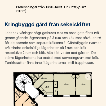
Planlösningar från 1890-talet. Ur
Tidstypiskt.
(2022).
Kringbyggd gård från sekelskiftet
I det sex våningar högt gathuset mot en bred gata finns två
genomgående lägenheter på 3 rum och kök med såväl entré
för de boende som separat köksentré. Gårdsflygeln rymmer
två mindre enkelsidiga lägenheter på 1 rum och kök
respektive 2 rum och kök. Alla kök vetter mot gården. De
större lägenheterna har mat­sal med serveringsrum mot kök.
Torrklosetter finns inne i lägen­heterna, intill trapphusen.
Visa bild 