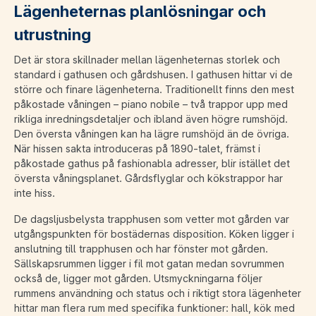
Lägenheternas planlösningar och
utrustning
Det är stora skillnader mellan lägenheternas storlek och
standard i gathusen och gårdshusen. I gathusen hittar vi de
större och finare lägenheterna. Traditionellt finns den mest
påkostade våningen – piano nobile – två trappor upp med
rikliga inredningsdetaljer och ibland även högre rumshöjd.
Den översta våningen kan ha lägre rumshöjd än de övriga.
När hissen sakta introduceras på 1890-talet, främst i
påkostade gathus på fashionabla adresser, blir istället det
översta våningsplanet. Gårdsflyglar och kökstrappor har
inte hiss.
De dagsljusbelysta trapphusen som vetter mot gården var
utgångspunkten för bostädernas disposition. Köken ligger i
anslutning till trapphusen och har fönster mot gården.
Sällskapsrummen ligger i fil mot gatan medan sovrummen
också de, ligger mot gården. Utsmyckningarna följer
rummens användning och status och i riktigt stora lägenheter
hittar man flera rum med specifika funktioner: hall, kök med