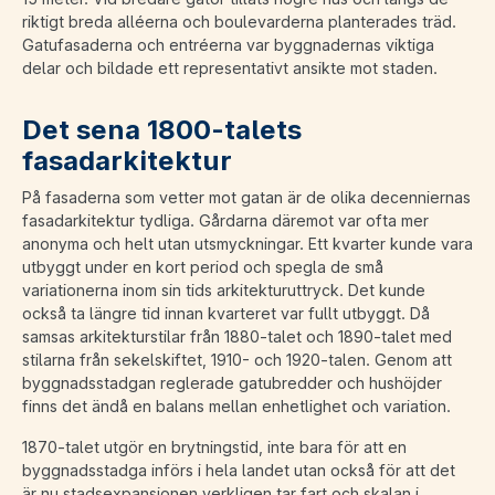
riktigt breda alléerna och boulevarderna planterades träd.
Gatufasaderna och entréerna var byggnadernas viktiga
delar och bildade ett representativt ansikte mot staden.
Det sena 1800-talets
fasadarkitektur
På fasaderna som vetter mot gatan är de olika decenniernas
fasadarkitektur tydliga. Gårdarna däremot var ofta mer
anonyma och helt utan utsmyckningar. Ett kvarter kunde vara
utbyggt under en kort period och spegla de små
variationerna inom sin tids arkitekturuttryck. Det kunde
också ta längre tid innan kvarteret var fullt utbyggt. Då
samsas arkitekturstilar från 1880-talet och 1890-talet med
stilarna från sekelskiftet, 1910- och 1920-talen. Genom att
byggnadsstadgan reglerade gatubredder och hushöjder
finns det ändå en balans mellan enhetlighet och variation.
1870-talet utgör en brytningstid, inte bara för att en
byggnadsstadga införs i hela landet utan också för att det
är nu stadsexpansionen verkligen tar fart och skalan i