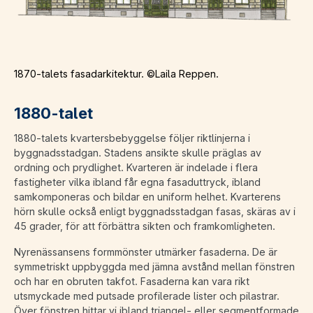
1870-talets fasadarkitektur. ©Laila Reppen.
1880-talet
1880-talets kvartersbebyggelse följer riktlinjerna i
byggnadsstadgan. Stadens ansikte skulle präglas av
ordning och prydlighet. Kvarteren är indelade i flera
fastigheter vilka ibland får egna fasaduttryck, ibland
samkomponeras och bildar en uniform helhet. Kvarterens
hörn skulle också enligt byggnadsstadgan fasas, skäras av i
45 grader, för att förbättra sikten och framkomligheten.
Nyrenässansens formmönster utmärker fasaderna. De är
symmetriskt uppbyggda med jämna avstånd mellan fönstren
och har en obruten takfot. Fasaderna kan vara rikt
utsmyckade med putsade profilerade lister och pilastrar.
Över fönstren hittar vi ibland triangel- eller segmentformade