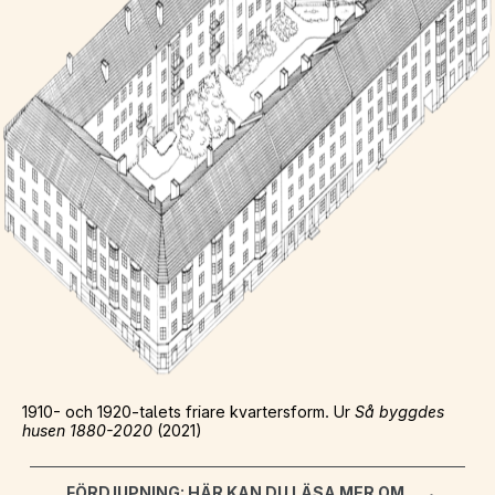
1910- och 1920-talets friare kvartersform. Ur
Så byggdes
husen 1880-2020
(2021)
FÖRDJUPNING: HÄR KAN DU LÄSA MER OM