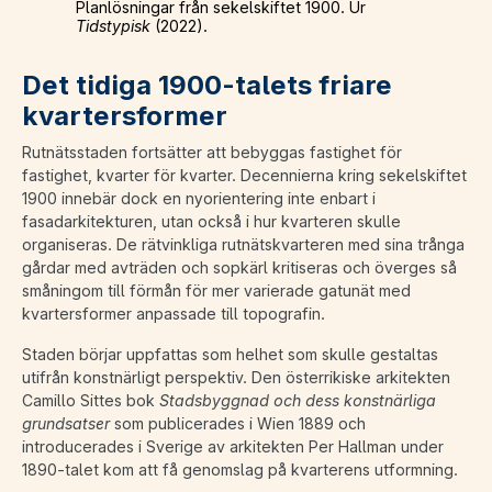
Planlösningar från sekelskiftet 1900. Ur
Tidstypisk
(2022).
Det tidiga 1900-talets friare
kvartersformer
Rutnätsstaden fortsätter att bebyggas fastighet för
fastighet, kvarter för kvarter. Decennierna kring sekelskiftet
1900 innebär dock en nyorientering inte enbart i
fasadarkitekturen, utan också i hur kvarteren skulle
organiseras. De rätvinkliga rutnätskvarteren med sina trånga
gårdar med avträden och sopkärl kritiseras och överges så
småningom till förmån för mer varierade gatunät med
kvartersformer anpassade till topografin.
Staden börjar uppfattas som helhet som skulle gestaltas
utifrån konstnärligt perspektiv. Den österrikiske arkitekten
Camillo Sittes bok
Stadsbyggnad och dess konstnärliga
grundsatser
som publicerades i Wien 1889 och
introducerades i Sverige av arkitekten Per Hallman under
1890-talet kom att få genomslag på kvarterens utformning.