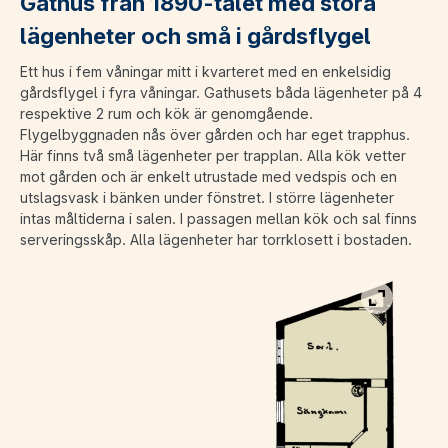
Gathus från 1890-talet med stora
lägenheter och små i gårdsflygel
Ett hus i fem våningar mitt i kvarteret med en enkelsidig
gårdsflygel i fyra våningar. Gathusets båda lägenheter på 4
respektive 2 rum och kök är genomgående.
Flygelbyggnaden nås över gården och har eget trapphus.
Här finns två små lägenheter per trapplan. Alla kök vetter
mot gården och är enkelt utrustade med vedspis och en
utslagsvask i bänken under fönstret. I större lägenheter
intas måltiderna i salen. I passagen mellan kök och sal finns
serveringsskåp. Alla lägenheter har torrklosett i bostaden.
Visa bild 