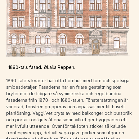
1890-tals fasad. ©Laila Reppen.
1890-talets kvarter har ofta hörnhus med torn och spetsiga
smidesdetaljer. Fasaderna har en friare gestaltning som
bryter mot de tidigare så symmetriska och regelbundna
fasaderna från 1870- och 1880-talen. Fönstersättningen är
varierad, fönstren grupperas och anpassas mer till husets
planlösning. Vägglivet bryts av med balkonger och burspråk
och portar förskjuts åt ena sidan vilket ger byggnaden ett
mer livfullt utseende. Ovanför takfoten sticker så kallade
frontespiser upp, det vill säga gavelpartier som utgör en