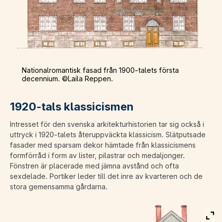
Nationalromantisk fasad från 1900-talets första
decennium. ©Laila Reppen.
1920-tals klassicismen
Intresset för den svenska arkitekturhistorien tar sig också i
uttryck i 1920-talets återuppväckta klassicism. Slätputsade
fasader med sparsam dekor hämtade från klassicismens
formförråd i form av lister, pilastrar och medaljonger.
Fönstren är placerade med jämna avstånd och ofta
sexdelade. Portiker leder till det inre av kvarteren och de
stora gemensamma gårdarna.
Vis