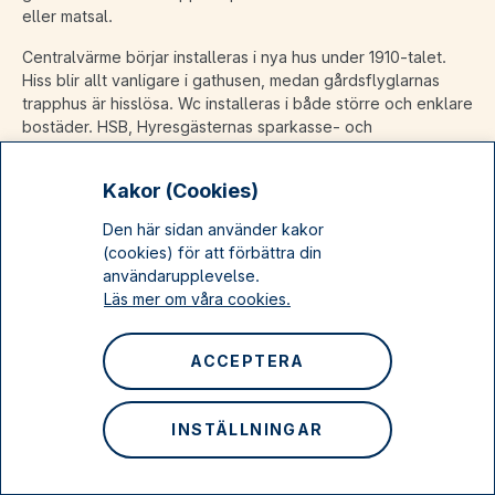
eller matsal.
Centralvärme börjar installeras i nya hus under 1910-talet.
Hiss blir allt vanligare i gathusen, medan gårdsflyglarnas
trapphus är hisslösa. Wc installeras i både större och enklare
bostäder. HSB, Hyresgästernas sparkasse- och
byggnadsförening, som bildas 1923 är drivande i
utvecklingen av bra och billiga bostäder åt alla och förser
Kakor (Cookies)
sina lägenheter med varmvatten, gasspis och sopnedkast.
Den här sidan använder kakor
(cookies) för att förbättra din
1910-talets gatu- och gårdshus
användarupplevelse.
Läs mer om våra cookies.
Ett hus i fem våningar plus inredd vind sträcker sig tvärs
genom ett smalt kvarter. Två gathus samman­binds med en
enkelsidig gårdsflygel som nås från innergården. Alla
ACCEPTERA
trapphus har fönster och är vända mot gården. Hiss finns i
gathusen.
INSTÄLLNINGAR
Vis