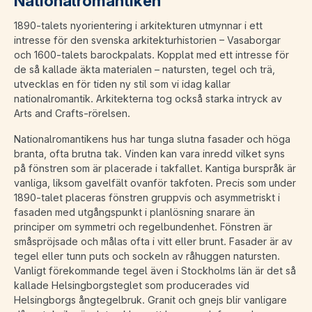
Nationalromantiken
1890-talets nyorientering i arkitekturen utmynnar i ett
intresse för den svenska arkitekturhistorien – Vasaborgar
och 1600-talets barockpalats. Kopplat med ett intresse för
de så kallade äkta materialen – natursten, tegel och trä,
utvecklas en för tiden ny stil som vi idag kallar
nationalromantik. Arkitekterna tog också starka intryck av
Arts and Crafts-rörelsen.
Nationalromantikens hus har tunga slutna fasader och höga
branta, ofta brutna tak. Vinden kan vara inredd vilket syns
på fönstren som är placerade i takfallet. Kantiga burspråk är
vanliga, liksom gavelfält ovanför takfoten. Precis som under
1890-talet placeras fönstren gruppvis och asymmetriskt i
fasaden med utgångspunkt i planlösning snarare än
principer om symmetri och regelbundenhet. Fönstren är
småspröjsade och målas ofta i vitt eller brunt. Fasader är av
tegel eller tunn puts och sockeln av råhuggen natursten.
Vanligt förekommande tegel även i Stockholms län är det så
kallade Helsingborgsteglet som producerades vid
Helsingborgs ångtegelbruk. Granit och gnejs blir vanligare