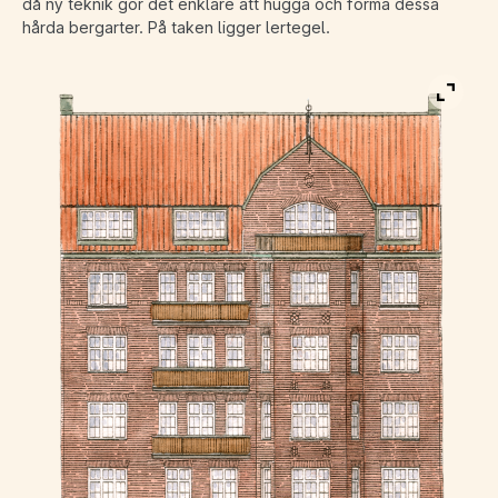
då ny teknik gör det enklare att hugga och forma dessa
hårda bergarter. På taken ligger lertegel.
Visa b