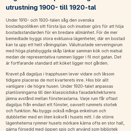
utrustning 1900- till 1920-tal
Under 1910- och 1920-talen såg den svenska
bostadspolitiken sitt första ljus och insatser görs för att höja
bostadsstandarden för en bredare allmänhet. För de mer
bemedlade byggs stora exklusiva lägenheter, där en bostad
kan ta upp ett helt våningsplan. Välutrustade serveringsrum
med höga platsbyggda skåp länkar samman kök och matsal
medan de representativa rummen ligger i fil mot gatan. Det
är fortfarande standard att köket ligger mot gården.
Kravet på dagsljus i trapphusen lever vidare och liksom
tidigare placeras de mot kvarterets inre. Hiss blir allt
vanligare i de högre husen. Under 1920-talet anpassas
planlösningarna till den klassicistiska fasadarkitekturens
jämna avstånd mellan fönsteraxlarna. Varje rum får oftast
dagsljus från endast ett fönster, oavsett rummets storlek
och funktion. Nu byggs också många enkelrum och
dubbletter med en liten kokvrå i husets mitt. I de större
lägenheterna rymmer husets mörkare kärna ofta en stor hall,
gärna försedd med öppen spis och använd som bibliotek