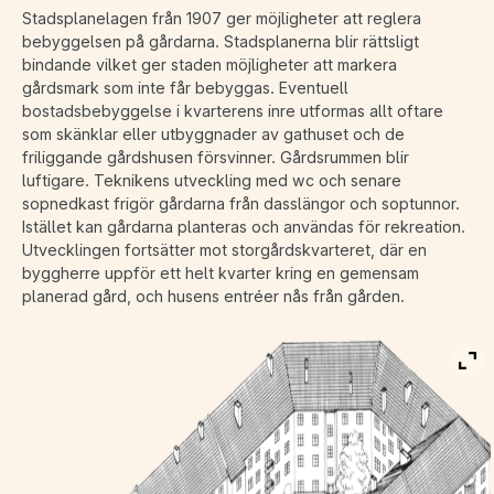
Stadsplanelagen från 1907 ger möjligheter att reglera
bebyggelsen på gårdarna. Stadsplanerna blir rättsligt
bindande vilket ger staden möjligheter att markera
gårdsmark som inte får bebyggas. Eventuell
bostadsbebyggelse i kvarterens inre utformas allt oftare
som skänklar eller utbyggnader av gathuset och de
friliggande gårdshusen försvinner. Gårdsrummen blir
luftigare. Teknikens utveckling med wc och senare
sopnedkast frigör gårdarna från dasslängor och soptunnor.
Istället kan gårdarna planteras och användas för rekreation.
Utvecklingen fortsätter mot storgårdskvarteret, där en
byggherre uppför ett helt kvarter kring en gemensam
planerad gård, och husens entréer nås från gården.
Vis