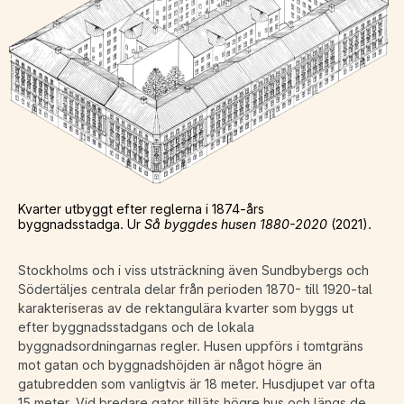
Kvarter utbyggt efter reglerna i 1874-års
byggnadsstadga. Ur
Så byggdes husen 1880-2020
(2021).
Stockholms och i viss utsträckning även Sundbybergs och
Södertäljes centrala delar från perioden 1870- till 1920-tal
karakteriseras av de rektangulära kvarter som byggs ut
efter byggnadsstadgans och de lokala
byggnadsordningarnas regler. Husen uppförs i tomtgräns
mot gatan och byggnadshöjden är något högre än
gatubredden som vanligtvis är 18 meter. Husdjupet var ofta
15 meter. Vid bredare gator tilläts högre hus och längs de