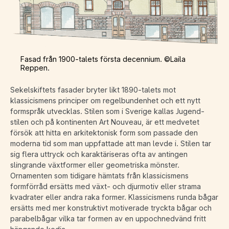
Fasad från 1900-talets första decennium. ©Laila
Reppen.
Sekelskiftets fasader bryter likt 1890-talets mot
klassicismens principer om regelbundenhet och ett nytt
formspråk utvecklas. Stilen som i Sverige kallas Jugend-
stilen och på kontinenten Art Nouveau, är ett medvetet
försök att hitta en arkitektonisk form som passade den
moderna tid som man uppfattade att man levde i. Stilen tar
sig flera uttryck och karaktäriseras ofta av antingen
slingrande växtformer eller geometriska mönster.
Ornamenten som tidigare hämtats från klassicismens
formförråd ersätts med växt- och djurmotiv eller strama
kvadrater eller andra raka former. Klassicismens runda bågar
ersätts med mer konstruktivt motiverade tryckta bågar och
parabelbågar vilka tar formen av en uppochnedvänd fritt