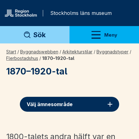
Gå direkt till innehåll
Stockholms läns museum
Sök
Meny
Visa meny
Start
/
Byggnadswebben
/
Arkitekturstilar
/
Byggnadstyper
/
Flerbostadshus
/
1870–1920-tal
1870–1920-tal
Välj ämnesområde
1800-talets andra hälft var en