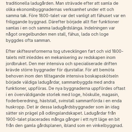
traditionella ladugården. Man strävade efter att samla de
olika ekonomibyggnadernas verksamhet under ett och
samma tak. Före 1800-talet var det vanligt att fähuset var en
friliggande byggnad. Därefter började allt fler funktioner
samlas i en och samma ladugårdslänga. Indelningen var
något oregelbunden men stall, fähus, lada och loge
byggdes ofta samman.
Efter skiftesreformerna tog utvecklingen fart och vid 1800-
talets mitt inleddes en mekanisering av redskapen inom
jordbruket. Den mer intensiva och specialiserade driften
krävde större byggnader för djurstallar. För att bemöta
behoven inom den tilltagande intensiva boskapsskötseln
började väldiga ladugårdar, sammanbyggda med andra
funktioner, uppföras. De nya byggnaderna uppfördes oftast
i en överväldigande storlek med loge, höskulle, magasin,
foderberedning, häststall, svinstall sammanförda i en enda
huskropp. Det är dessa ladugårdsbyggnader som än idag
sätter sin prägel på odlingslandskapet. Ladugårdar från
1900-talet placerades många gånger i ett nytt läge en bit
från den gamla gårdsplanen, ibland som en vinkelbyggnad.