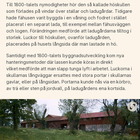
Till 1800-talets nymodigheter hör den så kallade höskullen
som förlades på vindar över stallar och ladugårdar. Tidigare
hade fähusen varit byggda i en våning och fodret i stället
placerat i en separat lada, till exempel mellan fähusväggen
och logen. Förändringen medförde att ladugårdarna tilltog i
storlek. Luckor till höskullen, ovanför ladugården,
placerades på husets långsida där man lastade in hö.
Samtidigt med 1800-talets byggnadsutveckling kom nya
hanteringsmetoder där lassen kunde köras in direkt
vilket medförde att man slapp tunga lyft i arbetet. Luckorna i
skullarnas långväggar ersattes med stora portar i skullarnas
gavlar, eller på långsidan. Portarna kunde nås via en körbro,
av trä eller sten på jordvall, på ladugårdens ena kortsida.
Vis