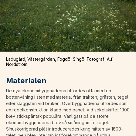
Ladugård, Västergården, Fogdö, Singö. Fotograf: Alf
Nordström.
Materialen
De nya ekonomibyggnaderna utfördes ofta med en
bottenvåning i sten med material från trakten; gråsten, tegel
eller slaggsten vid bruken. Överbyggnaderna utfördes som
en regelkonstruktion klädd med panel. Vid sekelskiftet 1900
blev stickspåntak populära. Vanligast på de större
ekonomibyggnaderna blev så småningom lertegel.
Sinuskorrigerad plåt introducerades kring mitten av 1800-
talet, men blev inte vanligt förekommande på uthus