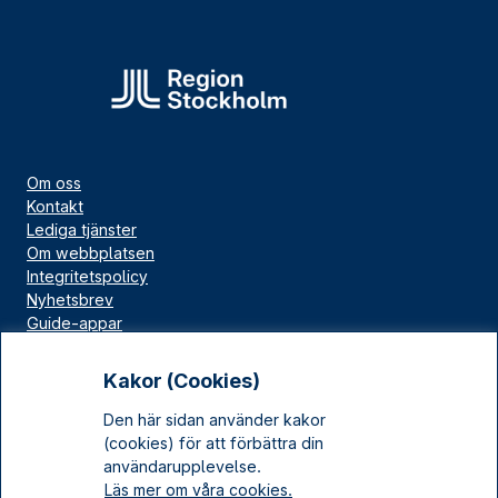
Om oss
Kontakt
Lediga tjänster
Om webbplatsen
Integritetspolicy
Nyhetsbrev
Guide-appar
Bloggar
Press
Kakor (Cookies)
Länskällan
Den här sidan använder kakor
Kulturarv Stockholm
(cookies) för att förbättra din
Sociala medier
användarupplevelse.
Läs mer om våra cookies.