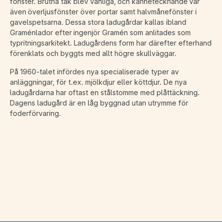
fönster. Brutna tak blev vanliga, och kännetecknande var
även överljusfönster över portar samt halvmånefönster i
gavelspetsarna. Dessa stora ladugårdar kallas ibland
Graménlador efter ingenjör Gramén som anlitades som
typritningsarkitekt. Ladugårdens form har därefter efterhand
förenklats och byggts med allt högre skullväggar.
På 1960-talet infördes nya specialiserade typer av
anläggningar, för t.ex. mjölkdjur eller köttdjur. De nya
ladugårdarna har oftast en stålstomme med plåttäckning.
Dagens ladugård är en låg byggnad utan utrymme för
foderförvaring.