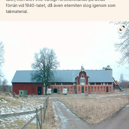
förrän vid 1940-talet, då även eterniten slog igenom som
takmaterial.
Vis