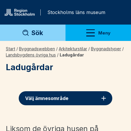
Gå direkt till innehåll
Stockholms läns museum
Sök
Meny
Visa meny
Start
/
Byggnadswebben
/
Arkitekturstilar
/
Byggnadstyper
/
Landsbygdens övriga hus
/
Ladugårdar
Ladugårdar
Välj ämnesområde
Liksom de övriga husen på