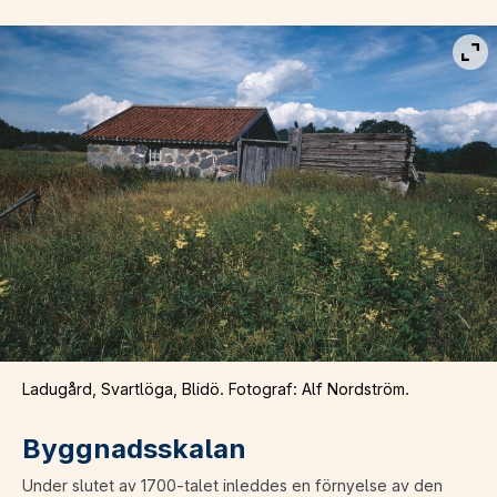
Vis
Ladugård, Svartlöga, Blidö. Fotograf: Alf Nordström.
Byggnadsskalan
Under slutet av 1700-talet inleddes en förnyelse av den