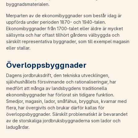
byggnadsmaterialen.
Merparten av de ekonomibyggnader som består idag är
uppförda under perioden 1870- och 1940-talen.
Ekonomibyggnader från 1700-talet eller äldre är mycket
sällsynta och har oftast tillhört gårdens välbyggda och
särskilt representativa byggnader, som till exempel magasin
eller stallar.
Överloppsbyggnader
Dagens jordbruksdrift, den tekniska utvecklingen,
självhushållets försvinnande och rationaliseringar, har
medfört att många av landsbygdens traditionella
ekonomibyggnader har förlorat sin tidigare funktion.
Smedjor, magasin, lador, småfähus, brygghus, kvarnar med
flera, har övergivits och brukar därför kallas för
överloppsbyggnader. Särskilt problematiskt är bevarandet
av de storskaliga jordbruksbyggnaderna som lador och
ladugårdar.