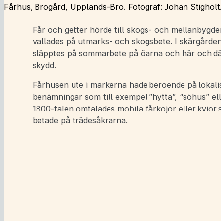
Fårhus, Brogård, Upplands-Bro. Fotograf: Johan Stigholt
Får och getter hörde till skogs- och mellanbygd
vallades på utmarks- och skogsbete. I skärgården 
släpptes på sommarbete på öarna och här och d
skydd.
Fårhusen ute i markerna hade beroende på lokalis
benämningar som till exempel ”hytta”, “söhus” el
1800-talen omtalades mobila fårkojor eller kvior 
betade på trädesåkrarna.