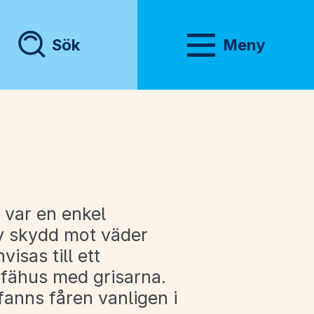
Sök
Meny
Visa meny
a var en enkel
v skydd mot väder
isas till ett
 fähus med grisarna.
fanns fåren vanligen i