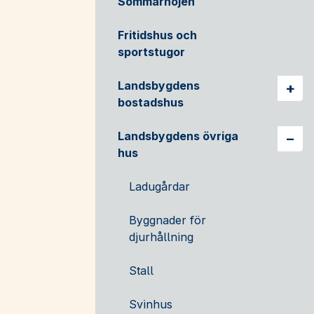
Sommarnöjen
Fritidshus och
sportstugor
Landsbygdens
Vis
bostadshus
Landsbygdens övriga
Vis
hus
Ladugårdar
Byggnader för
djurhållning
Stall
Svinhus