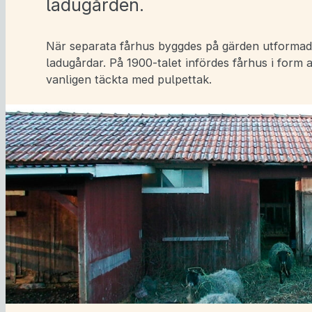
ladugården.
När separata fårhus byggdes på gärden utformades
ladugårdar. På 1900-talet infördes fårhus i form 
vanligen täckta med pulpettak.
a undersidor för Landsbygdens bostadshus
a undersidor för Landsbygdens övriga hus