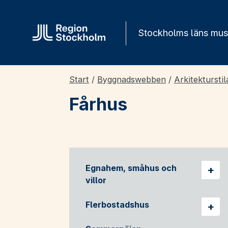
Gå direkt till innehåll
Stockholms läns mu
Start
/
Byggnadswebben
/
Arkitekturstil
Fårhus
Egnahem, småhus och
Vis
villor
Flerbostadshus
Vis