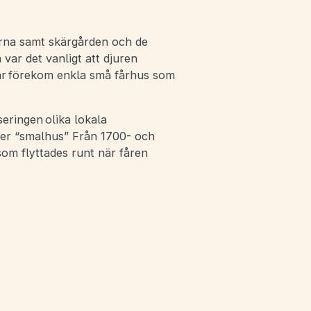
.
erna samt skärgården och de
var det vanligt att djuren
är förekom enkla små fårhus som
eringen olika lokala
ler “smalhus” Från 1700- och
som flyttades runt när fåren