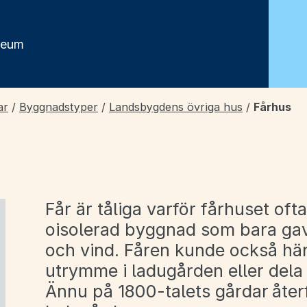
seum
ar
/
Byggnadstyper
/
Landsbygdens övriga hus
/
Fårhus
Får är tåliga varför fårhuset oft
oisolerad byggnad som bara ga
a undersidor för Egnahem, småhus och villor
och vind. Fåren kunde också hänv
utrymme i ladugården eller dela
a undersidor för Flerbostadshus
Ännu på 1800-talets gårdar åter