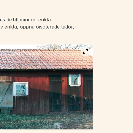
 de till mindre, enkla
av enkla, öppna oisolerade lador,
Visa bild i fullskärm