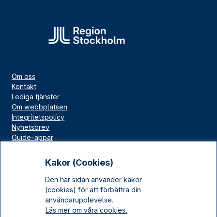
Om oss
Kontakt
Lediga tjänster
Om webbplatsen
Integritetspolicy
Nyhetsbrev
Guide-appar
Bloggar
Press
Kakor (Cookies)
Länskällan
Den här sidan använder kakor
Kulturarv Stockholm
(cookies) för att förbättra din
Sociala medier
användarupplevelse.
Läs mer om våra cookies.