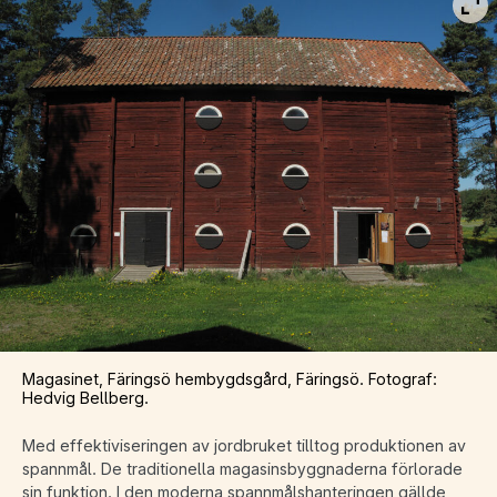
Vis
Magasinet, Färingsö hembygdsgård, Färingsö. Fotograf:
Hedvig Bellberg.
Med effektiviseringen av jordbruket tilltog produktionen av
spannmål. De traditionella magasinsbyggnaderna förlorade
sin funktion. I den moderna spannmålshanteringen gällde