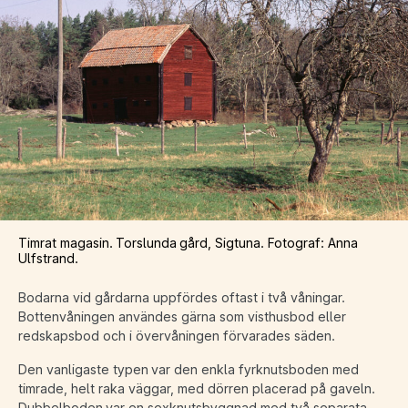
Timrat magasin. Torslunda gård, Sigtuna. Fotograf: Anna
Ulfstrand.
Bodarna vid gårdarna uppfördes oftast i två våningar.
Bottenvåningen användes gärna som visthusbod eller
redskapsbod och i övervåningen förvarades säden.
Den vanligaste typen var den enkla fyrknutsboden med
timrade, helt raka väggar, med dörren placerad på gaveln.
Dubbelboden var en sexknutsbyggnad med två separata