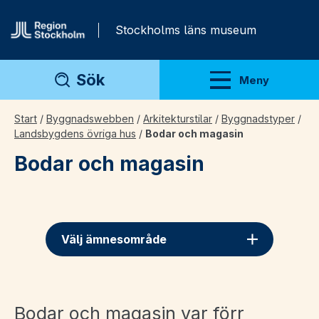
Gå direkt till innehåll
Stockholms läns museum
Sök
Meny
Visa meny
Start
/
Byggnadswebben
/
Arkitekturstilar
/
Byggnadstyper
/
Landsbygdens övriga hus
/
Bodar och magasin
Bodar och magasin
Välj ämnesområde
Bodar och magasin var förr