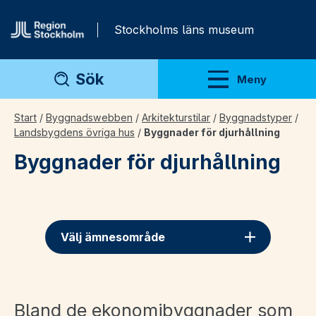
Gå direkt till innehåll
Stockholms läns museum
Sök
Meny
Visa meny
Start
/
Byggnadswebben
/
Arkitekturstilar
/
Byggnadstyper
/
Landsbygdens övriga hus
/
Byggnader för djurhållning
Byggnader för djurhållning
Välj ämnesområde
Bland de ekonomibyggnader som