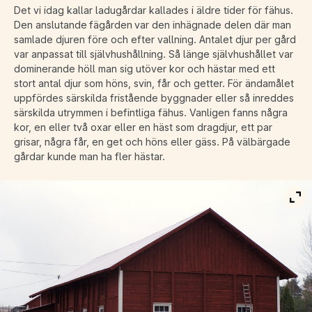
Det vi idag kallar ladugårdar kallades i äldre tider för fähus.
Den anslutande fägården var den inhägnade delen där man
samlade djuren före och efter vallning. Antalet djur per gård
var anpassat till självhushållning. Så länge självhushållet var
dominerande höll man sig utöver kor och hästar med ett
stort antal djur som höns, svin, får och getter. För ändamålet
uppfördes särskilda fristående byggnader eller så inreddes
särskilda utrymmen i befintliga fähus. Vanligen fanns några
kor, en eller två oxar eller en häst som dragdjur, ett par
grisar, några får, en get och höns eller gäss. På välbärgade
gårdar kunde man ha fler hästar.
Vis