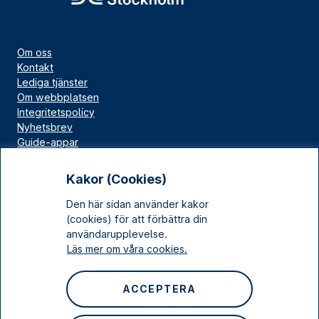
Om oss
Kontakt
Lediga tjänster
Om webbplatsen
Integritetspolicy
Nyhetsbrev
Guide-appar
Bloggar
Press
Kakor (Cookies)
Länskällan
Den här sidan använder kakor
Kulturarv Stockholm
(cookies) för att förbättra din
Sociala medier
användarupplevelse.
Läs mer om våra cookies.
Facebook
Instagram
ACCEPTERA
LinkedIn
YouTube